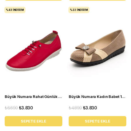
%43
İNDIRIM
%22
İNDIRIM
Büyük Numara Rahat Günlük Kadın Ayakkabı PR 5511 Kırmızı
Büyük Numara Kadın Babet 18359 Vizon
₺6.690
₺3.830
₺4.890
₺3.830
SEPETE EKLE
SEPETE EKLE