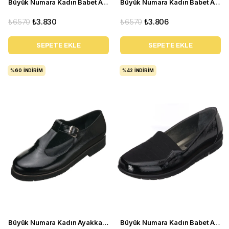
Büyük Numara Kadın Babet Ayakkabı N0609 Beyaz
Büyük Numara Kadın Babet Ayakkabı 1146-2 Bordo
₺6.570
₺3.830
₺6.570
₺3.806
SEPETE EKLE
SEPETE EKLE
%60
İNDIRIM
%42
İNDIRIM
Büyük Numara Kadın Ayakkabı Babet MYG2002 siyah R
Büyük Numara Kadın Babet Ayakkabı DRL1123 Siyah