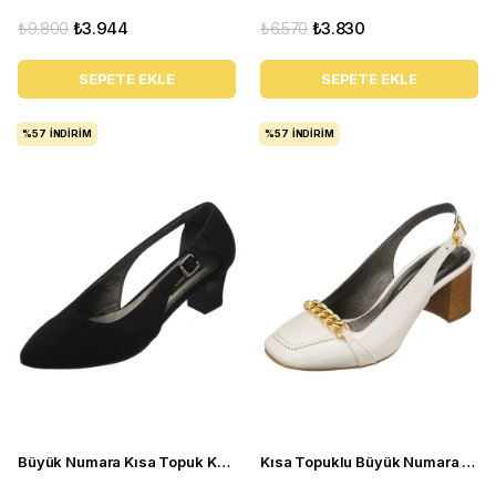
₺9.800
₺3.944
₺6.570
₺3.830
SEPETE EKLE
SEPETE EKLE
%57
İNDIRIM
%57
İNDIRIM
Büyük Numara Kısa Topuk Kadın Ayakkabı LTF00121 Siyah
Kısa Topuklu Büyük Numara Kadın Stiletto LTF00161 Beyaz