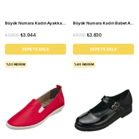
Büyük Numara Kadın Ayakkabı Babet MYG0403 siyah D
Büyük Numara Kadın Babet Ayakkabı PR 2211 Beyaz
₺9.800
₺3.944
₺8.190
₺3.830
SEPETE EKLE
SEPETE EKLE
%53
İNDIRIM
%60
İNDIRIM