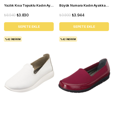
Yazlık Kısa Topuklu Kadın Ayakkabı LTF00141 Siyah
Büyük Numara Kadın Ayakkabı Babet MYG2002 siyah D
₺8.940
₺3.830
₺9.800
₺3.944
SEPETE EKLE
SEPETE EKLE
%42
İNDIRIM
%42
İNDIRIM