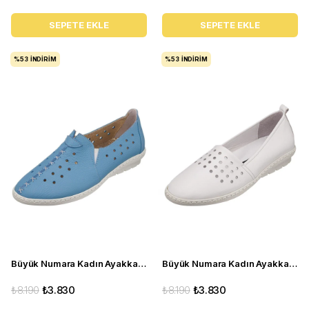
SEPETE EKLE
SEPETE EKLE
%53
İNDIRIM
%53
İNDIRIM
Büyük Numara Kadın Ayakkabı Babet PR 2211 mavi
Büyük Numara Kadın Ayakkabı Babet PR 3311 beyaz
₺8.190
₺3.830
₺8.190
₺3.830