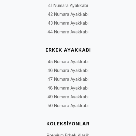
Model türü yalnızca görünümü değil; ayağa giriş biçimini,
41 Numara Ayakkabı
ayarlanabilirliği, kullanım zeminini ve ayakta kalma süresini de etkiler.
42 Numara Ayakkabı
Aşağıdaki tablo genel bir seçim çerçevesidir; kesin özellikler ilgili ürün
sayfasından doğrulanmalıdır.
43 Numara Ayakkabı
44 Numara Ayakkabı
Model türü, yaygın kullanım ve seçim sırasında kontrol edilmesi gereken alan
Model
Genel yapı
Değerlendirilebile
ERKEK AYAKKABI
türü
kullanım
45 Numara Ayakkabı
Günlük ve
Bağcıklı, bağcıksız veya farklı
Şehir, iş ve günlük
46 Numara Ayakkabı
rahat
kapanma sistemli modeller
yaşam
47 Numara Ayakkabı
ayakkabı
48 Numara Ayakkabı
Babet
Alçak tabanlı, ayağa
Günlük, ofis ve sad
49 Numara Ayakkabı
geçirilerek giyilen kapalı veya
kombinler
50 Numara Ayakkabı
daha açık form
Topuklu
Farklı topuk yüksekliği ve
Ofis, davet ve özel
KOLEKSİYONLAR
ve stiletto
burun formuna sahip
günler
modeller
Premium Erkek Klasik