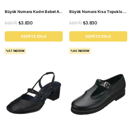
Büyük Numara Kadın Babet Ayakkabı A8512 Siyah
Büyük Numara Kısa Topuklu Kadın Stiletto ND97 Çok renkli
₺6.570
₺3.830
₺6.570
₺3.830
SEPETE EKLE
SEPETE EKLE
%57
İNDIRIM
%60
İNDIRIM