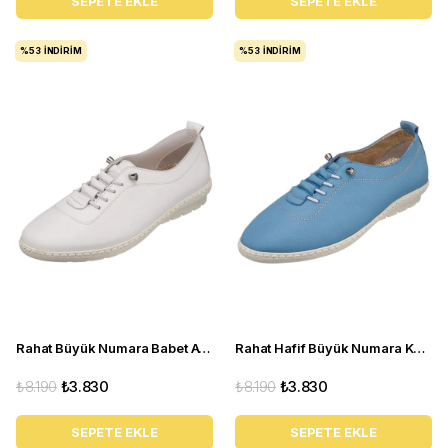
SEPETE EKLE
SEPETE EKLE
%53
İNDIRIM
%53
İNDIRIM
Rahat Büyük Numara Babet Ayakkabı Pr 5511 Beyaz
Rahat Hafif Büyük Numara Kadın Babet Ayakkabı Pr 5511 Mavi
₺8.190
₺3.830
₺8.190
₺3.830
SEPETE EKLE
SEPETE EKLE