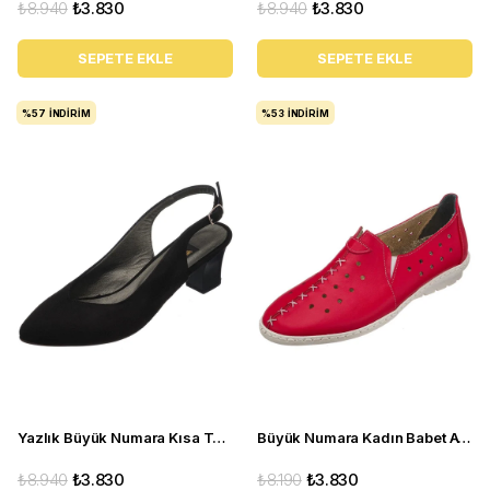
₺8.940
₺3.830
₺8.940
₺3.830
SEPETE EKLE
SEPETE EKLE
%57
İNDIRIM
%53
İNDIRIM
Yazlık Büyük Numara Kısa Topuk Kadın Ayakkabı LTF00131 Siyah
Büyük Numara Kadın Babet Ayakkabı PR 2211 Kırmızı
₺8.940
₺3.830
₺8.190
₺3.830