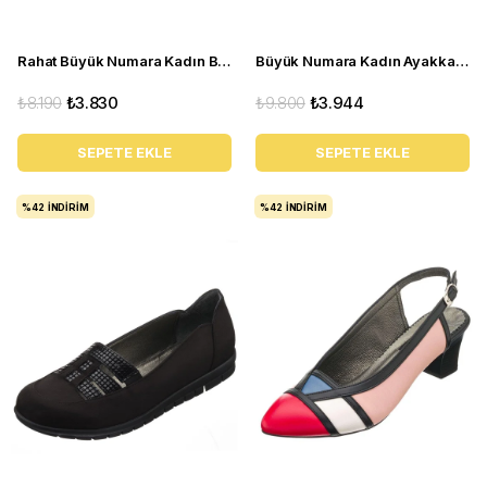
Rahat Büyük Numara Kadın Babet Ayakkabı PR 4411 Kırmızı
Büyük Numara Kadın Ayakkabı Babet MYG0403 siyah R
₺8.190
₺3.830
₺9.800
₺3.944
SEPETE EKLE
SEPETE EKLE
%42
İNDIRIM
%42
İNDIRIM