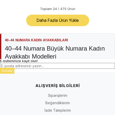
Toplam
24
/
475
Ürün
Daha Fazla Ürün Yükle
40–44 NUMARA KADIN AYAKKABILARI
40–44 Numara Büyük Numara Kadın
Ayakkabı Modelleri
E-bültenimize kayıt olun!
İriadam büyük numara kadın ayakkabı kategorisi; günlük ve rahat
Gönder
modellerden babet, topuklu, stiletto, abiye, sandalet, terlik, bot ve
çizmelere uzanan farklı kadın ayakkabı türlerini bir araya getirir.
Koleksiyon 40–44 numara odağındadır; ürün çeşidi, renk,
ALIŞVERİŞ BİLGİLERİ
numara ve stok durumu modele ve sezona göre değişebilir.
Siparişlerim
Kategori adı bütün ürünlerin aynı kalıba, materyale, topuk
Beğendiklerim
yapısına veya kullanım amacına sahip olduğu anlamına gelmez.
Doğru seçim için ürün sayfasındaki numara seçenekleri, kalıp
İade Taleplerim