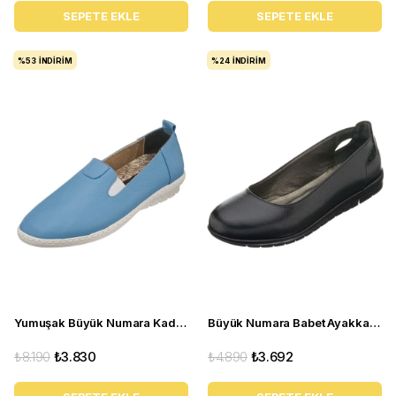
SEPETE EKLE
SEPETE EKLE
%53
İNDIRIM
%24
İNDIRIM
Yumuşak Büyük Numara Kadın Babet Ayakkabı PR 4411 mavi
Büyük Numara Babet Ayakkabı 18545 Siyah
₺8.190
₺3.830
₺4.890
₺3.692