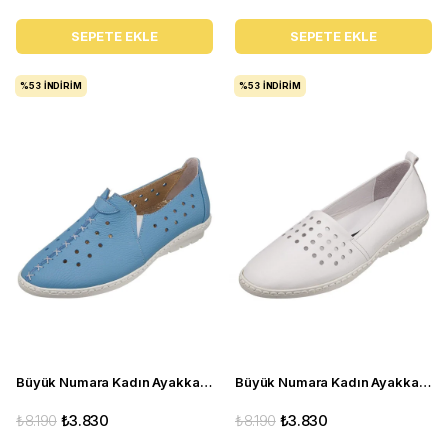
SEPETE EKLE
SEPETE EKLE
%53
İNDIRIM
%53
İNDIRIM
Büyük Numara Kadın Ayakkabı Babet PR 2211 mavi
Büyük Numara Kadın Ayakkabı Babet PR 3311 beyaz
₺8.190
₺3.830
₺8.190
₺3.830