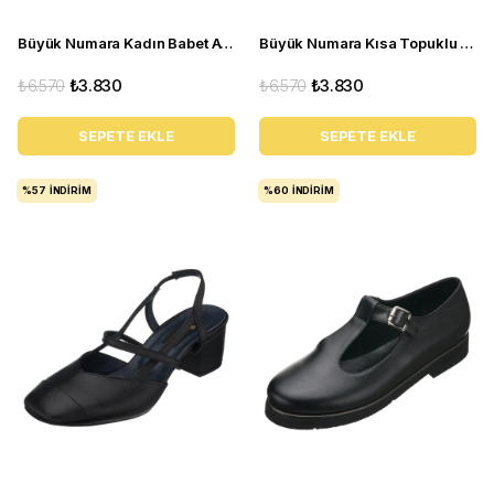
Büyük Numara Kadın Babet Ayakkabı A8512 Siyah
Büyük Numara Kısa Topuklu Kadın Stiletto ND97 Çok renkli
₺6.570
₺3.830
₺6.570
₺3.830
SEPETE EKLE
SEPETE EKLE
%57
İNDIRIM
%60
İNDIRIM