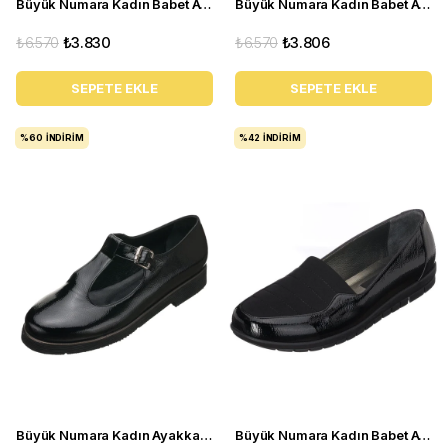
Büyük Numara Kadın Babet Ayakkabı N0609 Beyaz
Büyük Numara Kadın Babet Ayakkabı 1146-2 Bordo
₺6.570
₺3.830
₺6.570
₺3.806
SEPETE EKLE
SEPETE EKLE
%60
İNDIRIM
%42
İNDIRIM
Büyük Numara Kadın Ayakkabı Babet MYG2002 siyah R
Büyük Numara Kadın Babet Ayakkabı DRL1123 Siyah