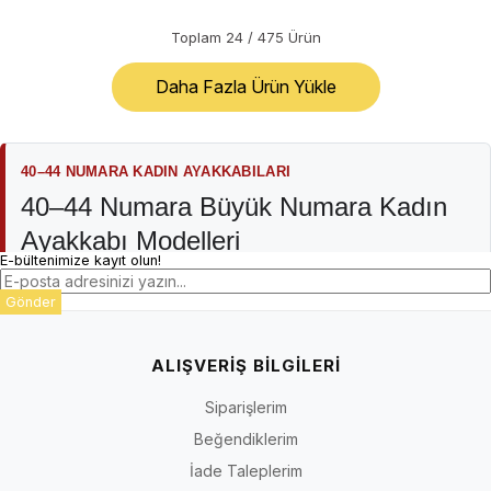
Toplam
24
/
475
Ürün
Daha Fazla Ürün Yükle
40–44 NUMARA KADIN AYAKKABILARI
40–44 Numara Büyük Numara Kadın
Ayakkabı Modelleri
E-bültenimize kayıt olun!
İriadam büyük numara kadın ayakkabı kategorisi; günlük ve rahat
Gönder
modellerden babet, topuklu, stiletto, abiye, sandalet, terlik, bot ve
çizmelere uzanan farklı kadın ayakkabı türlerini bir araya getirir.
Koleksiyon 40–44 numara odağındadır; ürün çeşidi, renk,
ALIŞVERİŞ BİLGİLERİ
numara ve stok durumu modele ve sezona göre değişebilir.
Siparişlerim
Kategori adı bütün ürünlerin aynı kalıba, materyale, topuk
Beğendiklerim
yapısına veya kullanım amacına sahip olduğu anlamına gelmez.
Doğru seçim için ürün sayfasındaki numara seçenekleri, kalıp
İade Taleplerim