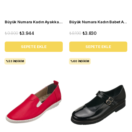
Büyük Numara Kadın Ayakkabı Babet MYG0403 siyah D
Büyük Numara Kadın Babet Ayakkabı PR 2211 Beyaz
₺9.800
₺3.944
₺8.190
₺3.830
SEPETE EKLE
SEPETE EKLE
%53
İNDIRIM
%60
İNDIRIM