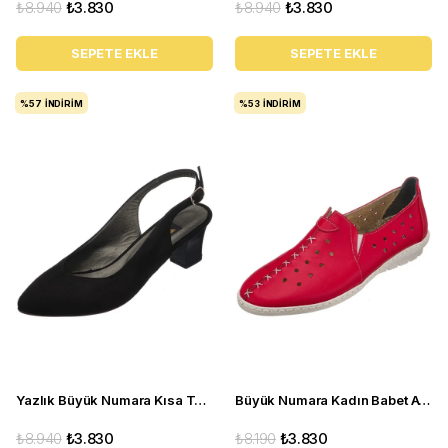
₺8.940
₺3.830
₺8.940
₺3.830
SEPETE EKLE
SEPETE EKLE
%57
İNDIRIM
%53
İNDIRIM
Yazlık Büyük Numara Kısa Topuk Kadın Ayakkabı LTF00131 Siyah
Büyük Numara Kadın Babet Ayakkabı PR 2211 Kırmızı
₺8.940
₺3.830
₺8.190
₺3.830