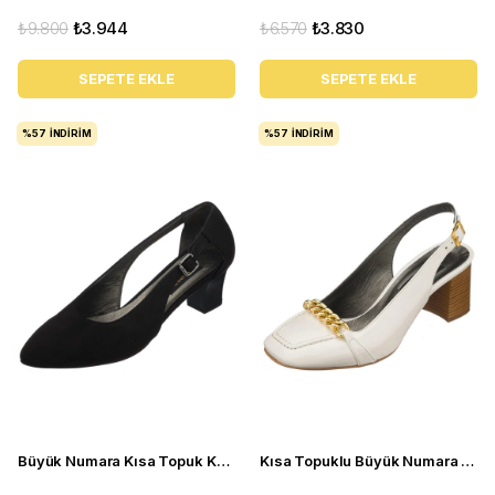
₺9.800
₺3.944
₺6.570
₺3.830
SEPETE EKLE
SEPETE EKLE
%57
İNDIRIM
%57
İNDIRIM
Büyük Numara Kısa Topuk Kadın Ayakkabı LTF00121 Siyah
Kısa Topuklu Büyük Numara Kadın Stiletto LTF00161 Beyaz