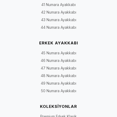
Model türü yalnızca görünümü değil; ayağa giriş biçimini,
41 Numara Ayakkabı
ayarlanabilirliği, kullanım zeminini ve ayakta kalma süresini de etkiler.
42 Numara Ayakkabı
Aşağıdaki tablo genel bir seçim çerçevesidir; kesin özellikler ilgili ürün
sayfasından doğrulanmalıdır.
43 Numara Ayakkabı
44 Numara Ayakkabı
Model türü, yaygın kullanım ve seçim sırasında kontrol edilmesi gereken alan
Model
Genel yapı
Değerlendirilebile
ERKEK AYAKKABI
türü
kullanım
45 Numara Ayakkabı
Günlük ve
Bağcıklı, bağcıksız veya farklı
Şehir, iş ve günlük
46 Numara Ayakkabı
rahat
kapanma sistemli modeller
yaşam
47 Numara Ayakkabı
ayakkabı
48 Numara Ayakkabı
Babet
Alçak tabanlı, ayağa
Günlük, ofis ve sad
49 Numara Ayakkabı
geçirilerek giyilen kapalı veya
kombinler
50 Numara Ayakkabı
daha açık form
Topuklu
Farklı topuk yüksekliği ve
Ofis, davet ve özel
KOLEKSİYONLAR
ve stiletto
burun formuna sahip
günler
modeller
Premium Erkek Klasik