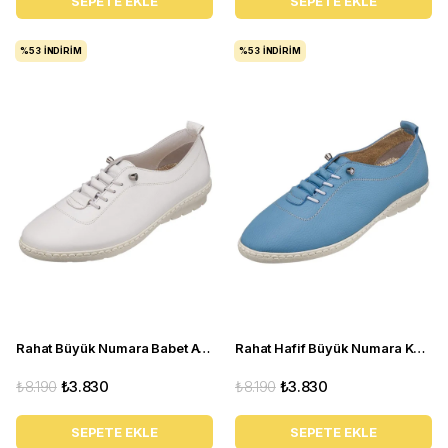
SEPETE EKLE
SEPETE EKLE
%53
İNDIRIM
%53
İNDIRIM
Rahat Büyük Numara Babet Ayakkabı Pr 5511 Beyaz
Rahat Hafif Büyük Numara Kadın Babet Ayakkabı Pr 5511 Mavi
₺8.190
₺3.830
₺8.190
₺3.830
SEPETE EKLE
SEPETE EKLE