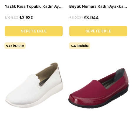
Yazlık Kısa Topuklu Kadın Ayakkabı LTF00141 Siyah
Büyük Numara Kadın Ayakkabı Babet MYG2002 siyah D
₺8.940
₺3.830
₺9.800
₺3.944
SEPETE EKLE
SEPETE EKLE
%42
İNDIRIM
%42
İNDIRIM