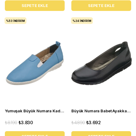
SEPETE EKLE
SEPETE EKLE
%53
İNDIRIM
%24
İNDIRIM
Yumuşak Büyük Numara Kadın Babet Ayakkabı PR 4411 mavi
Büyük Numara Babet Ayakkabı 18545 Siyah
₺8.190
₺3.830
₺4.890
₺3.692