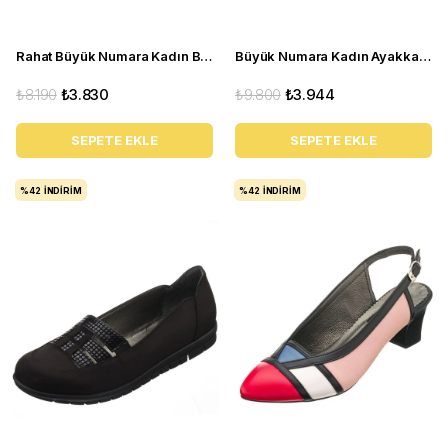
Rahat Büyük Numara Kadın Babet Ayakkabı PR 4411 Kırmızı
Büyük Numara Kadın Ayakkabı Babet MYG0403 siyah R
₺8.190
₺3.830
₺9.800
₺3.944
SEPETE EKLE
SEPETE EKLE
%42
İNDIRIM
%42
İNDIRIM