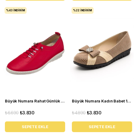
%43
İNDIRIM
%22
İNDIRIM
Büyük Numara Rahat Günlük Kadın Ayakkabı PR 5511 Kırmızı
Büyük Numara Kadın Babet 18359 Vizon
₺6.690
₺3.830
₺4.890
₺3.830
SEPETE EKLE
SEPETE EKLE