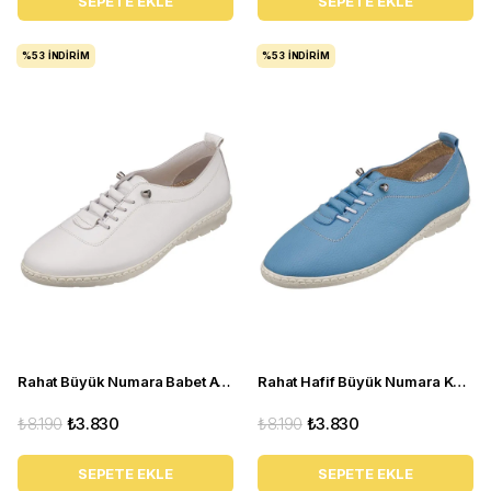
SEPETE EKLE
SEPETE EKLE
%53
İNDIRIM
%53
İNDIRIM
Rahat Büyük Numara Babet Ayakkabı Pr 5511 Beyaz
Rahat Hafif Büyük Numara Kadın Babet Ayakkabı Pr 5511 Mavi
₺8.190
₺3.830
₺8.190
₺3.830
SEPETE EKLE
SEPETE EKLE