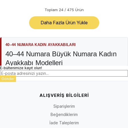
Toplam
24
/
475
Ürün
Daha Fazla Ürün Yükle
40–44 NUMARA KADIN AYAKKABILARI
40–44 Numara Büyük Numara Kadın
Ayakkabı Modelleri
E-bültenimize kayıt olun!
İriadam büyük numara kadın ayakkabı kategorisi; günlük ve rahat
Gönder
modellerden babet, topuklu, stiletto, abiye, sandalet, terlik, bot ve
çizmelere uzanan farklı kadın ayakkabı türlerini bir araya getirir.
Koleksiyon 40–44 numara odağındadır; ürün çeşidi, renk,
ALIŞVERİŞ BİLGİLERİ
numara ve stok durumu modele ve sezona göre değişebilir.
Siparişlerim
Kategori adı bütün ürünlerin aynı kalıba, materyale, topuk
Beğendiklerim
yapısına veya kullanım amacına sahip olduğu anlamına gelmez.
Doğru seçim için ürün sayfasındaki numara seçenekleri, kalıp
İade Taleplerim