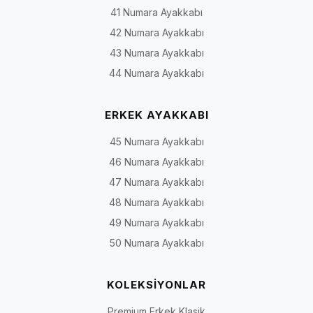
Model türü yalnızca görünümü değil; ayağa giriş biçimini,
41 Numara Ayakkabı
ayarlanabilirliği, kullanım zeminini ve ayakta kalma süresini de etkiler.
42 Numara Ayakkabı
Aşağıdaki tablo genel bir seçim çerçevesidir; kesin özellikler ilgili ürün
sayfasından doğrulanmalıdır.
43 Numara Ayakkabı
44 Numara Ayakkabı
Model türü, yaygın kullanım ve seçim sırasında kontrol edilmesi gereken alan
Model
Genel yapı
Değerlendirilebile
ERKEK AYAKKABI
türü
kullanım
45 Numara Ayakkabı
Günlük ve
Bağcıklı, bağcıksız veya farklı
Şehir, iş ve günlük
46 Numara Ayakkabı
rahat
kapanma sistemli modeller
yaşam
47 Numara Ayakkabı
ayakkabı
48 Numara Ayakkabı
Babet
Alçak tabanlı, ayağa
Günlük, ofis ve sad
49 Numara Ayakkabı
geçirilerek giyilen kapalı veya
kombinler
50 Numara Ayakkabı
daha açık form
Topuklu
Farklı topuk yüksekliği ve
Ofis, davet ve özel
KOLEKSİYONLAR
ve stiletto
burun formuna sahip
günler
modeller
Premium Erkek Klasik