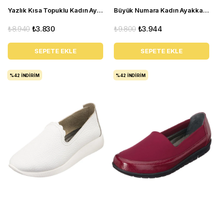
Yazlık Kısa Topuklu Kadın Ayakkabı LTF00141 Siyah
Büyük Numara Kadın Ayakkabı Babet MYG2002 siyah D
₺8.940
₺3.830
₺9.800
₺3.944
SEPETE EKLE
SEPETE EKLE
%42
İNDIRIM
%42
İNDIRIM