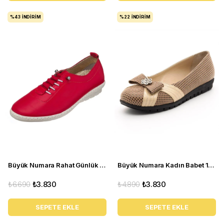
%43
İNDIRIM
%22
İNDIRIM
Büyük Numara Rahat Günlük Kadın Ayakkabı PR 5511 Kırmızı
Büyük Numara Kadın Babet 18359 Vizon
₺6.690
₺3.830
₺4.890
₺3.830
SEPETE EKLE
SEPETE EKLE