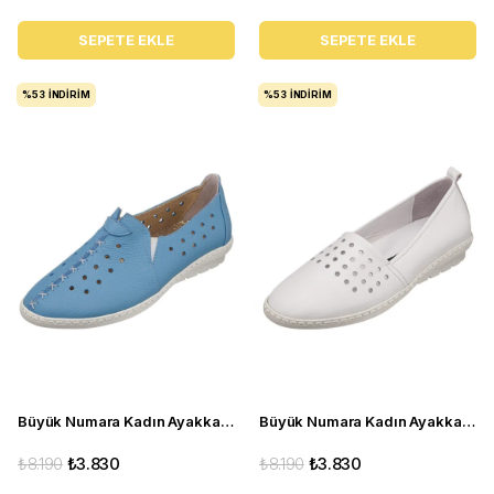
SEPETE EKLE
SEPETE EKLE
%53
İNDIRIM
%53
İNDIRIM
Büyük Numara Kadın Ayakkabı Babet PR 2211 mavi
Büyük Numara Kadın Ayakkabı Babet PR 3311 beyaz
₺8.190
₺3.830
₺8.190
₺3.830