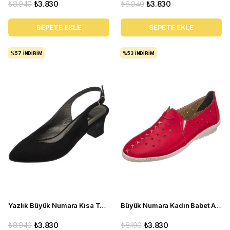
₺8.940
₺3.830
₺8.940
₺3.830
SEPETE EKLE
SEPETE EKLE
%57
İNDIRIM
%53
İNDIRIM
Yazlık Büyük Numara Kısa Topuk Kadın Ayakkabı LTF00131 Siyah
Büyük Numara Kadın Babet Ayakkabı PR 2211 Kırmızı
₺8.940
₺3.830
₺8.190
₺3.830