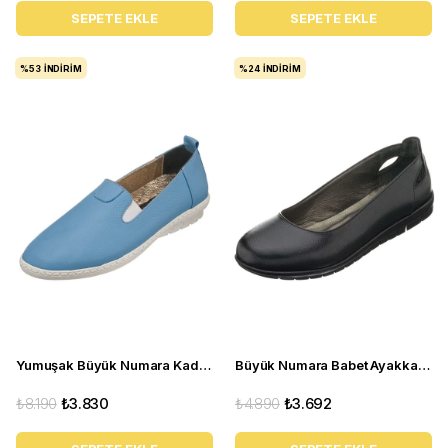
SEPETE EKLE
SEPETE EKLE
%53
İNDIRIM
%24
İNDIRIM
Yumuşak Büyük Numara Kadın Babet Ayakkabı PR 4411 mavi
Büyük Numara Babet Ayakkabı 18545 Siyah
₺8.190
₺3.830
₺4.890
₺3.692