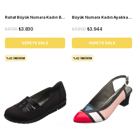
Rahat Büyük Numara Kadın Babet Ayakkabı PR 4411 Kırmızı
Büyük Numara Kadın Ayakkabı Babet MYG0403 siyah R
₺8.190
₺3.830
₺9.800
₺3.944
SEPETE EKLE
SEPETE EKLE
%42
İNDIRIM
%42
İNDIRIM