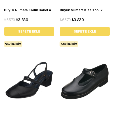
Büyük Numara Kadın Babet Ayakkabı A8512 Siyah
Büyük Numara Kısa Topuklu Kadın Stiletto ND97 Çok renkli
₺6.570
₺3.830
₺6.570
₺3.830
SEPETE EKLE
SEPETE EKLE
%57
İNDIRIM
%60
İNDIRIM