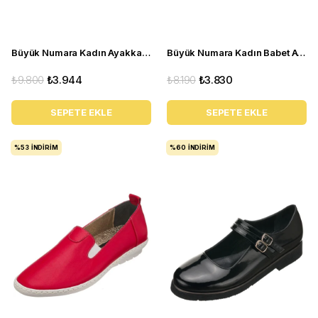
Büyük Numara Kadın Ayakkabı Babet MYG0403 siyah D
Büyük Numara Kadın Babet Ayakkabı PR 2211 Beyaz
₺9.800
₺3.944
₺8.190
₺3.830
SEPETE EKLE
SEPETE EKLE
%53
İNDIRIM
%60
İNDIRIM