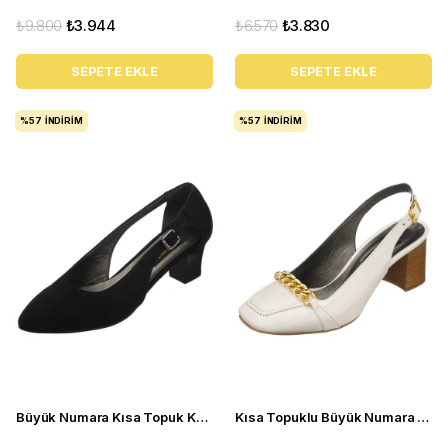
₺9.800
₺3.944
₺6.570
₺3.830
SEPETE EKLE
SEPETE EKLE
%57
İNDIRIM
%57
İNDIRIM
Büyük Numara Kısa Topuk Kadın Ayakkabı LTF00121 Siyah
Kısa Topuklu Büyük Numara Kadın Stiletto LTF00161 Beyaz