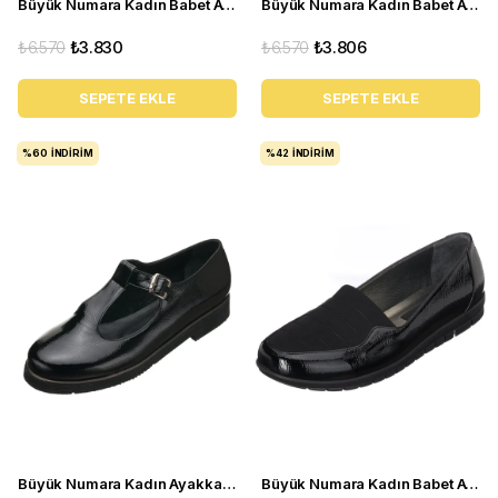
Büyük Numara Kadın Babet Ayakkabı N0609 Beyaz
Büyük Numara Kadın Babet Ayakkabı 1146-2 Bordo
₺6.570
₺3.830
₺6.570
₺3.806
SEPETE EKLE
SEPETE EKLE
%60
İNDIRIM
%42
İNDIRIM
Büyük Numara Kadın Ayakkabı Babet MYG2002 siyah R
Büyük Numara Kadın Babet Ayakkabı DRL1123 Siyah