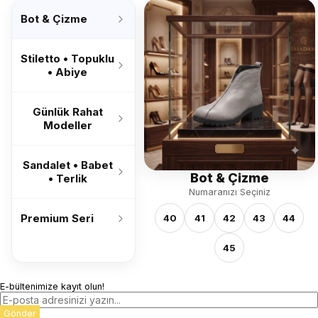
’26
Bot & Çizme
Stiletto • Topuklu
• Abiye
Günlük Rahat
Modeller
Sandalet • Babet
Bot & Çizme
• Terlik
Numaranızı Seçiniz
Premium Seri
40
41
42
43
44
45
E-bültenimize kayıt olun!
Gönder